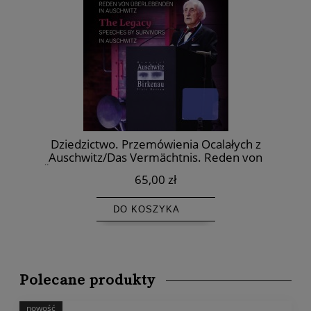
Dziedzictwo. Przemówienia Ocalałych z
E-B
Auschwitz/Das Vermächtnis. Reden von
No
Überlebenden von Auschwitz/The Legacy.
65,00 zł
DO KOSZYKA
Polecane produkty
nowość