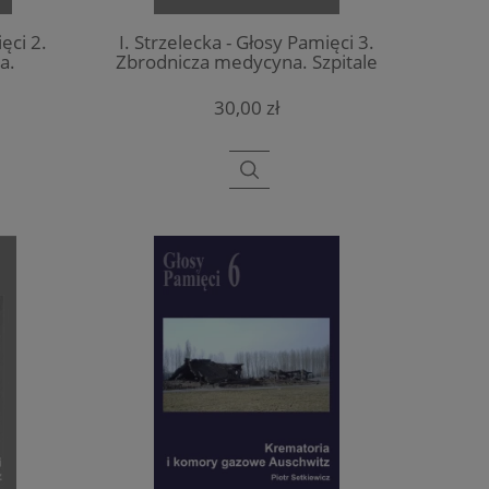
ęci 2.
I. Strzelecka - Głosy Pamięci 3.
a.
Zbrodnicza medycyna. Szpitale
 w KL
w KL Auschwitz
30,00 zł