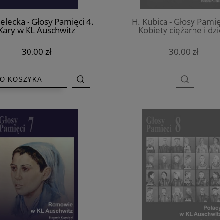
rzelecka - Głosy Pamięci 4.
H. Kubica - Głosy Pamię
Kary w KL Auschwitz
Kobiety ciężarne i dzi
urodzone w KL Auschw
30,00 zł
30,00 zł
O KOSZYKA