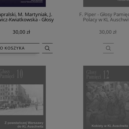
apralski, M. Martyniak, J.
F. Piper - Głosy Pamięc
wicz-Kwiatkowska - Głosy
Polacy w KL Auschwi
mięci 7. Romowie w KL
Auschwitz
30,00 zł
30,00 zł
O KOSZYKA