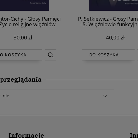
tor-Cichy - Głosy Pamięci
P. Setkiewicz - Głosy Pam
Życie religijne więźniów
15. Więźniowie funkcyjn
cijańskich w KL Auschwitz
Auschwitz
30,00 zł
40,00 zł
O KOSZYKA
DO KOSZYKA
 przeglądania
: nie
Informacje
In