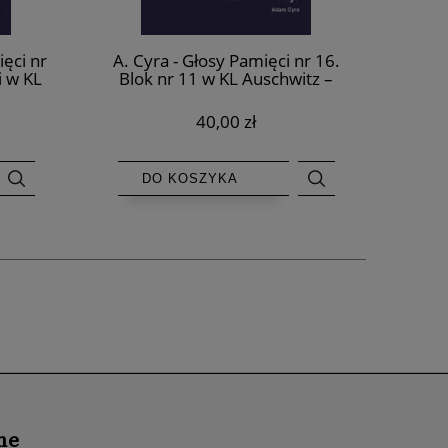
ięci nr
A. Cyra - Głosy Pamięci nr 16.
i w KL
Blok nr 11 w KL Auschwitz –
historia i funkcje
40,00 zł
DO KOSZYKA
ne