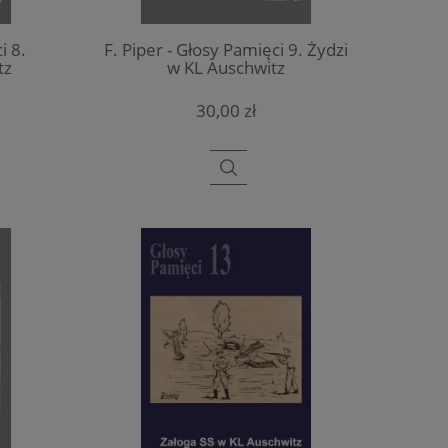
i 8.
F. Piper - Głosy Pamięci 9. Żydzi
tz
w KL Auschwitz
30,00 zł