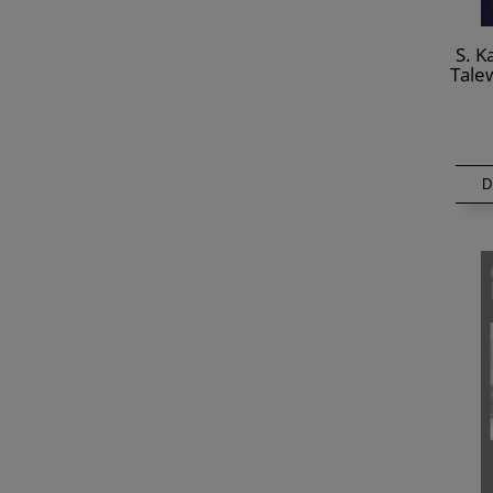
S. K
Tale
Pa
D