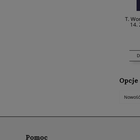
T. Won
14. 
chrześ
D
Opcje
Nowość
Pomoc