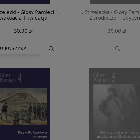
rzelecki - Głosy Pamięci 1.
I. Strzelecka - Głosy Pami
wakuacja, likwidacja i
Zbrodnicza medycyn
zwolenie KL Auschwitz
Eksperymenty medyczne
Auschwitz
30,00 zł
30,00 zł
O KOSZYKA