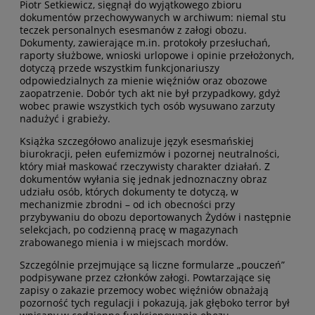
Piotr Setkiewicz, sięgnął do wyjątkowego zbioru
dokumentów przechowywanych w archiwum: niemal stu
teczek personalnych esesmanów z załogi obozu.
Dokumenty, zawierające m.in. protokoły przesłuchań,
raporty służbowe, wnioski urlopowe i opinie przełożonych,
dotyczą przede wszystkim funkcjonariuszy
odpowiedzialnych za mienie więźniów oraz obozowe
zaopatrzenie. Dobór tych akt nie był przypadkowy, gdyż
wobec prawie wszystkich tych osób wysuwano zarzuty
nadużyć i grabieży.
Książka szczegółowo analizuje język esesmańskiej
biurokracji, pełen eufemizmów i pozornej neutralności,
który miał maskować rzeczywisty charakter działań. Z
dokumentów wyłania się jednak jednoznaczny obraz
udziału osób, których dokumenty te dotyczą, w
mechanizmie zbrodni – od ich obecności przy
przybywaniu do obozu deportowanych Żydów i następnie
selekcjach, po codzienną pracę w magazynach
zrabowanego mienia i w miejscach mordów.
Szczególnie przejmujące są liczne formularze „pouczeń”
podpisywane przez członków załogi. Powtarzające się
zapisy o zakazie przemocy wobec więźniów obnażają
pozorność tych regulacji i pokazują, jak głęboko terror był