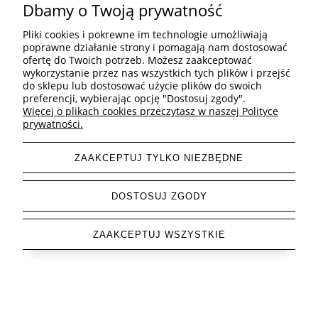
Inne
Dbamy o Twoją prywatność
Pliki cookies i pokrewne im technologie umożliwiają
poprawne działanie strony i pomagają nam dostosować
ofertę do Twoich potrzeb. Możesz zaakceptować
wykorzystanie przez nas wszystkich tych plików i przejść
pokaż pełną wersję strony
do sklepu lub dostosować użycie plików do swoich
preferencji, wybierając opcję "Dostosuj zgody".
Sklep internetowy Shoper Premium
Więcej o plikach cookies przeczytasz w naszej Polityce
prywatności.
ZAAKCEPTUJ TYLKO NIEZBĘDNE
DOSTOSUJ ZGODY
ZAAKCEPTUJ WSZYSTKIE