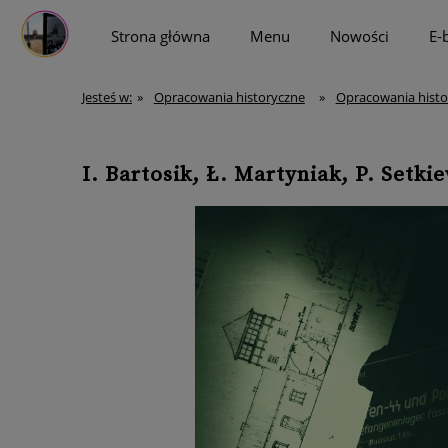
Strona główna
Menu
Nowości
E-
więcej
Jesteś w:
»
Opracowania historyczne
»
Opracowania histo
I. Bartosik, Ł. Martyniak, P. Setk