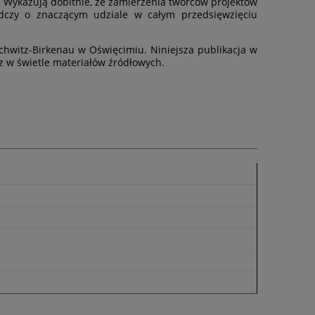
y. Wykazują dobitnie, że zamierzenia twórców projektów
adczy o znaczącym udziale w całym przedsięwzięciu
chwitz-Birkenau w Oświęcimiu. Niniejsza publikacja w
z w świetle materiałów źródłowych.