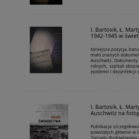
I. Bartosik, Ł. Ma
1942-1945 w świet
Niniejsza pozycja, baz
mało znanych dokument
Auschwitz. Dokumenty 
rolnych, szpitali oboz
epidemii i dezynfekcji 
I. Bartosik, Ł. Ma
Auschwitz na fotog
Publikacja szczegółowo
powstałych głównie w 
Zarządu Budowlanego SS