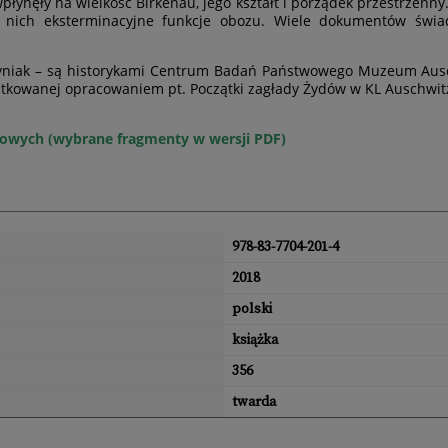
wpłynęły na wielkość Birkenau, jego kształt i porządek przestrzenn
z nich eksterminacyjne funkcje obozu. Wiele dokumentów świ
Martyniak – są historykami Centrum Badań Państwowego Muzeum Aus
czątkowanej opracowaniem pt. Początki zagłady Żydów w KL Auschwit
łowych (wybrane fragmenty w wersji PDF)
978-83-7704-201-4
2018
polski
książka
356
twarda