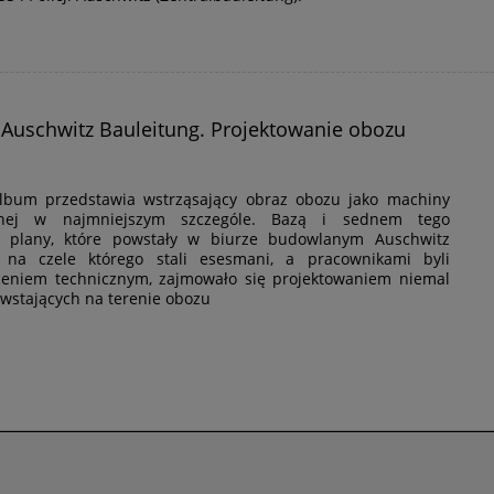
- Auschwitz Bauleitung. Projektowanie obozu
album przedstawia wstrząsający obraz obozu jako machiny
wanej w najmniejszym szczególe. Bazą i sednem tego
ę plany, które powstały w biurze budowlanym Auschwitz
, na czele którego stali esesmani, a pracownikami byli
ceniem technicznym, zajmowało się projektowaniem niemal
wstających na terenie obozu