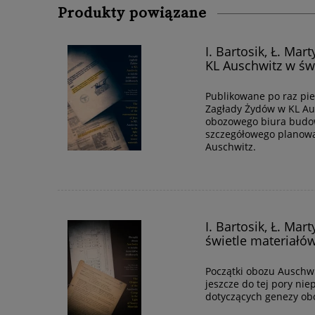
Produkty powiązane
I. Bartosik, Ł. Mar
KL Auschwitz w św
Publikowane po raz pi
Zagłady Żydów w KL Au
obozowego biura budow
szczegółowego planowa
Auschwitz.
I. Bartosik, Ł. Mar
świetle materiałó
Początki obozu Auschwi
jeszcze do tej pory n
dotyczących genezy ob