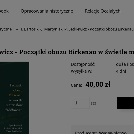
book
Opracowania historyczne
Relacje Ocalałych
ryczne
»
I. Bartosik, Ł. Martyniak, P. Setkiewicz - Początki obozu Birken
iewicz - Początki obozu Birkenau w świetle
Dostępność:
duża ilo
Wysyłka w:
4 dni
40,00 zł
Cena:
szt.
Producent:
Wydawnictwo