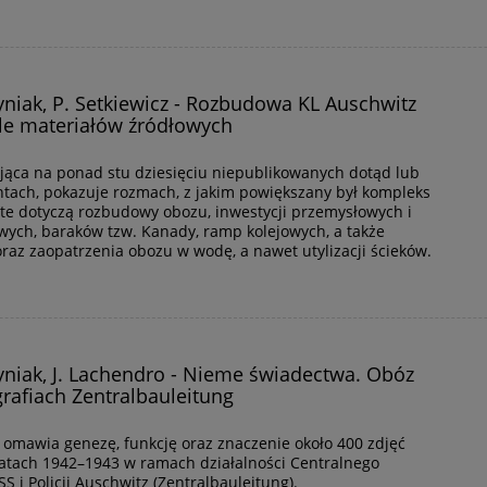
rtyniak, P. Setkiewicz - Rozbudowa KL Auschwitz
le materiałów źródłowych
ująca na ponad stu dziesięciu niepublikowanych dotąd lub
ach, pokazuje rozmach, z jakim powiększany był kompleks
te dotyczą rozbudowy obozu, inwestycji przemysłowych i
owych, baraków tzw. Kanady, ramp kolejowych, a także
oraz zaopatrzenia obozu w wodę, a nawet utylizacji ścieków.
rtyniak, J. Lachendro - Nieme świadectwa. Obóz
rafiach Zentralbauleitung
 omawia genezę, funkcję oraz znaczenie około 400 zdjęć
latach 1942–1943 w ramach działalności Centralnego
 i Policji Auschwitz (Zentralbauleitung).