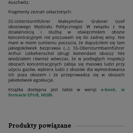
Auschwitz.
Fragmenty zeznań oskarżonych:
SS-Untersturmführer Maksymilian Grabner (szef
obozowego Wydziału Politycznego): W związku z mą
działalnością i służbą w oświęcimskim obozie
koncentracyjnym nie poczuwam się do żadnej winy. Nie
mam w moim sumieniu poczucia, że dopuściłem się tam
jakiegokolwiek bezprawia (…). SS-Obersturmbannführer
Arthur Liebehenschel (drugi komendant obozu): Nie
wiedziałem również wówczas, że w podległych inspekcji
obozach koncentracyjnych zabija się masowo ludzi przy
użyciu gazów, wybiera ludzi z obozów dla wymordowania
ich poza obozem i że przeprowadza się w obozach
jakiekolwiek egzekucje.
Książka dostępna jest także w wersji
e-book, w
formacie EPUB, MOBI.
Produkty powiązane