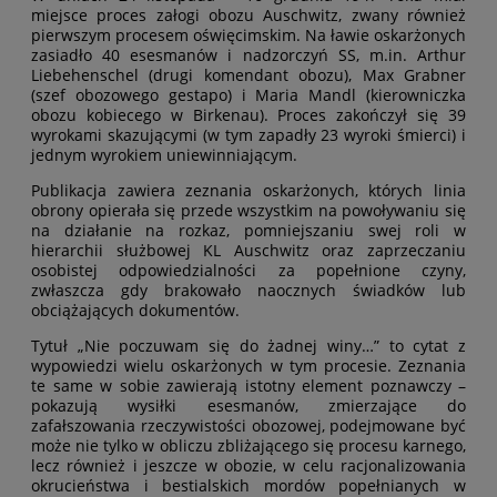
miejsce proces załogi obozu Auschwitz, zwany również
pierwszym procesem oświęcimskim. Na ławie oskarżonych
zasiadło 40 esesmanów i nadzorczyń SS, m.in. Arthur
Liebehenschel (drugi komendant obozu), Max Grabner
(szef obozowego gestapo) i Maria Mandl (kierowniczka
obozu kobiecego w Birkenau). Proces zakończył się 39
wyrokami skazującymi (w tym zapadły 23 wyroki śmierci) i
jednym wyrokiem uniewinniającym.
Publikacja zawiera zeznania oskarżonych, których linia
obrony opierała się przede wszystkim na powoływaniu się
na działanie na rozkaz, pomniejszaniu swej roli w
hierarchii służbowej KL Auschwitz oraz zaprzeczaniu
osobistej odpowiedzialności za popełnione czyny,
zwłaszcza gdy brakowało naocznych świadków lub
obciążających dokumentów.
Tytuł „Nie poczuwam się do żadnej winy…” to cytat z
wypowiedzi wielu oskarżonych w tym procesie. Zeznania
te same w sobie zawierają istotny element poznawczy –
pokazują wysiłki esesmanów, zmierzające do
zafałszowania rzeczywistości obozowej, podejmowane być
może nie tylko w obliczu zbliżającego się procesu karnego,
lecz również i jeszcze w obozie, w celu racjonalizowania
okrucieństwa i bestialskich mordów popełnianych w