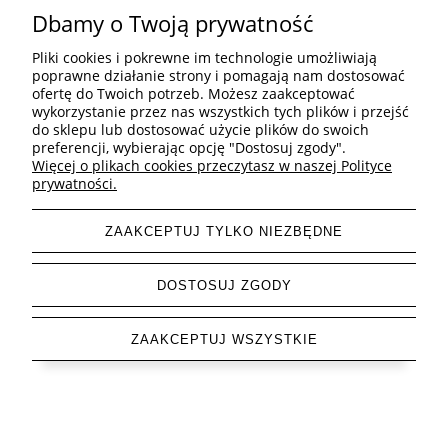
Dbamy o Twoją prywatność
Pomoc
Pliki cookies i pokrewne im technologie umożliwiają
poprawne działanie strony i pomagają nam dostosować
ofertę do Twoich potrzeb. Możesz zaakceptować
Informacje
wykorzystanie przez nas wszystkich tych plików i przejść
do sklepu lub dostosować użycie plików do swoich
preferencji, wybierając opcję "Dostosuj zgody".
Inne
Więcej o plikach cookies przeczytasz w naszej Polityce
prywatności.
ZAAKCEPTUJ TYLKO NIEZBĘDNE
pokaż pełną wersję strony
DOSTOSUJ ZGODY
Sklep internetowy Shoper Premium
ZAAKCEPTUJ WSZYSTKIE