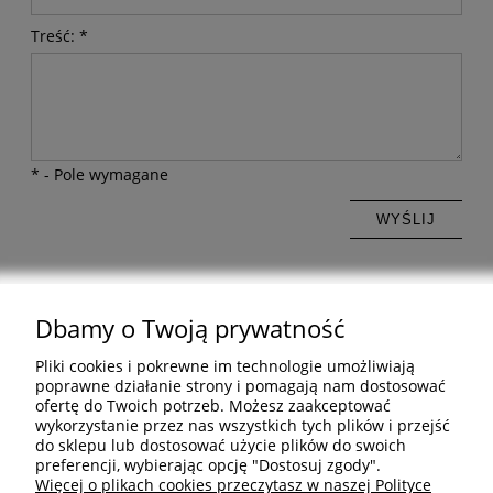
Treść:
*
*
- Pole wymagane
WYŚLIJ
Dbamy o Twoją prywatność
Pomoc
Pliki cookies i pokrewne im technologie umożliwiają
poprawne działanie strony i pomagają nam dostosować
ofertę do Twoich potrzeb. Możesz zaakceptować
Informacje
wykorzystanie przez nas wszystkich tych plików i przejść
do sklepu lub dostosować użycie plików do swoich
preferencji, wybierając opcję "Dostosuj zgody".
Inne
Więcej o plikach cookies przeczytasz w naszej Polityce