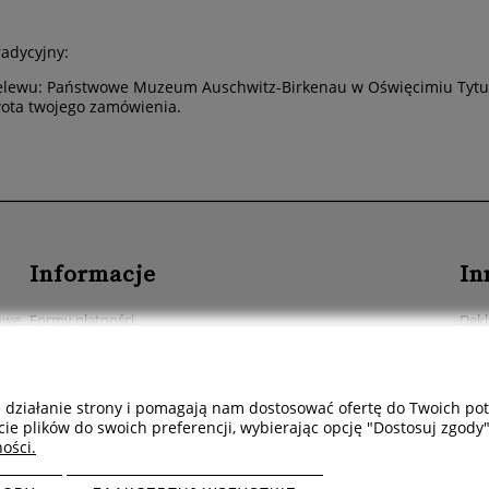
radycyjny:
elewu: Państwowe Muzeum Auschwitz-Birkenau w Oświęcimiu Tytu
ota twojego zamówienia.
Informacje
In
rowe
Formy płatności
Dekl
Dostawa - czas i koszty
Prod
Czas realizacji zamówienia
Prze
e działanie strony i pomagają nam dostosować ofertę do Twoich p
Kont
cie plików do swoich preferencji, wybierając opcję "Dostosuj zgody"
ości.