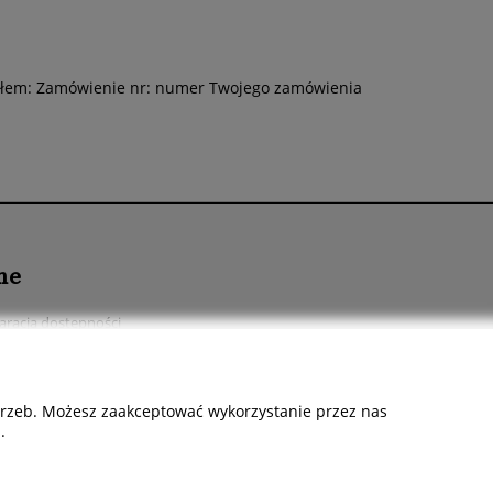
łem: Zamówienie nr: numer Twojego zamówienia
ne
aracja dostępności
ukty cyfrowe, ebook
chowalnia
otrzeb. Możesz zaakceptować wykorzystanie przez nas
akt i dane firmy
.