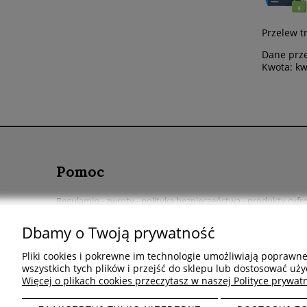
Przelew t
Dane prz
Kwota: kw
Pomoc
Regulamin - zwroty - polityka bezpieczeństwa - produkty cyf
Szybkie odstąpienie od umowy
Dbamy o Twoją prywatność
Pliki cookies i pokrewne im technologie umożliwiają poprawn
wszystkich tych plików i przejść do sklepu lub dostosować uży
Więcej o plikach cookies przeczytasz w naszej Polityce prywatn