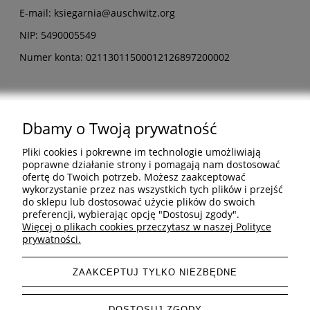
E-mail: ksiegarnia@auschwitz.org
NIP: 5490005549
Numer konta: 02113011500012126897200002
Dbamy o Twoją prywatność
Pomoc
Pliki cookies i pokrewne im technologie umożliwiają
poprawne działanie strony i pomagają nam dostosować
ofertę do Twoich potrzeb. Możesz zaakceptować
Informacje
wykorzystanie przez nas wszystkich tych plików i przejść
do sklepu lub dostosować użycie plików do swoich
preferencji, wybierając opcję "Dostosuj zgody".
Inne
Więcej o plikach cookies przeczytasz w naszej Polityce
prywatności.
ZAAKCEPTUJ TYLKO NIEZBĘDNE
pokaż pełną wersję strony
DOSTOSUJ ZGODY