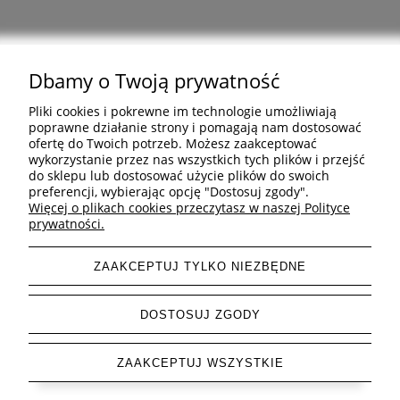
Dbamy o Twoją prywatność
Pomoc
Pliki cookies i pokrewne im technologie umożliwiają
poprawne działanie strony i pomagają nam dostosować
ofertę do Twoich potrzeb. Możesz zaakceptować
Informacje
wykorzystanie przez nas wszystkich tych plików i przejść
do sklepu lub dostosować użycie plików do swoich
preferencji, wybierając opcję "Dostosuj zgody".
Inne
Więcej o plikach cookies przeczytasz w naszej Polityce
prywatności.
ZAAKCEPTUJ TYLKO NIEZBĘDNE
pokaż pełną wersję strony
DOSTOSUJ ZGODY
Sklep internetowy Shoper Premium
ZAAKCEPTUJ WSZYSTKIE