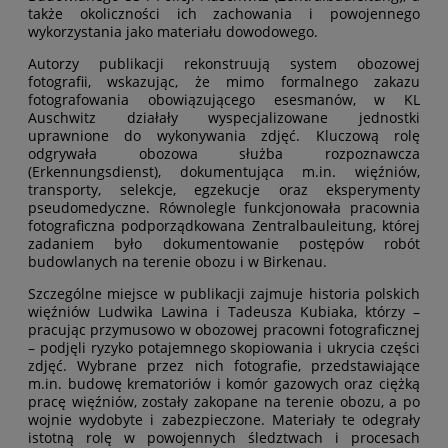
także okoliczności ich zachowania i powojennego
wykorzystania jako materiału dowodowego.
Autorzy publikacji rekonstruują system obozowej
fotografii, wskazując, że mimo formalnego zakazu
fotografowania obowiązującego esesmanów, w KL
Auschwitz działały wyspecjalizowane jednostki
uprawnione do wykonywania zdjęć. Kluczową rolę
odgrywała obozowa służba rozpoznawcza
(Erkennungsdienst), dokumentująca m.in. więźniów,
transporty, selekcje, egzekucje oraz eksperymenty
pseudomedyczne. Równolegle funkcjonowała pracownia
fotograficzna podporządkowana Zentralbauleitung, której
zadaniem było dokumentowanie postępów robót
budowlanych na terenie obozu i w Birkenau.
Szczególne miejsce w publikacji zajmuje historia polskich
więźniów Ludwika Lawina i Tadeusza Kubiaka, którzy –
pracując przymusowo w obozowej pracowni fotograficznej
– podjęli ryzyko potajemnego skopiowania i ukrycia części
zdjęć. Wybrane przez nich fotografie, przedstawiające
m.in. budowę krematoriów i komór gazowych oraz ciężką
pracę więźniów, zostały zakopane na terenie obozu, a po
wojnie wydobyte i zabezpieczone. Materiały te odegrały
istotną rolę w powojennych śledztwach i procesach