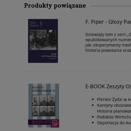
Produkty powiązane
F. Piper - Głosy P
Dziewiąty tom z serii 
opublikowanych numera
jak: eksperymenty medy
historia powstania or
E-BOOK Zeszyty O
Pierwsi Żydzi w 
Kantyny obozow
Historia planow
Podobóz Wirtscha
Deportacja do Au