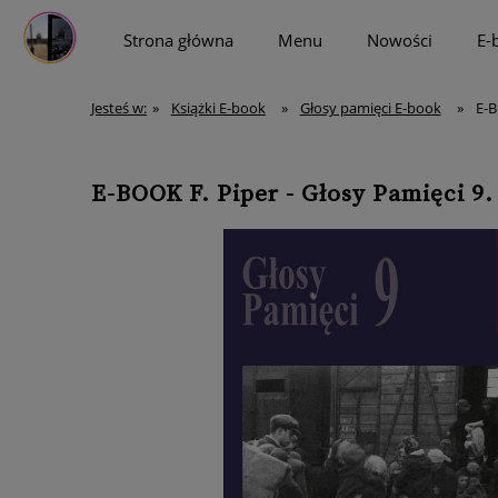
Strona główna
Menu
Nowości
E-
więcej
Jesteś w:
»
Książki E-book
»
Głosy pamięci E-book
»
E-B
E-BOOK F. Piper - Głosy Pamięci 9