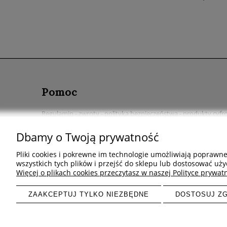
Pomoc
Regulamin - zwroty - polityka bezpieczeństwa - produkty cyf
Szybkie odstąpienie od umowy
Dbamy o Twoją prywatność
Pliki cookies i pokrewne im technologie umożliwiają poprawn
wszystkich tych plików i przejść do sklepu lub dostosować uży
Więcej o plikach cookies przeczytasz w naszej Polityce prywatn
ZAAKCEPTUJ TYLKO NIEZBĘDNE
DOSTOSUJ Z