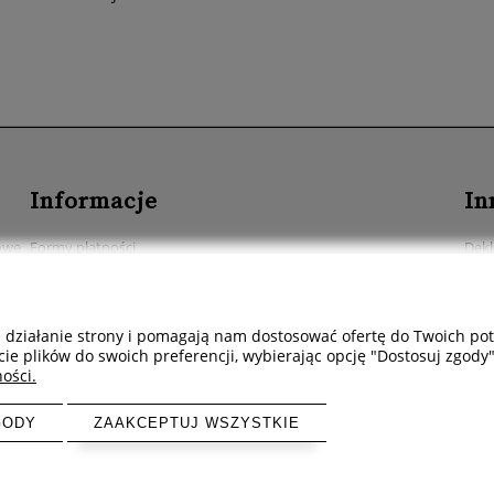
Informacje
In
rowe
Formy płatności
Dekl
Dostawa - czas i koszty
Prod
Czas realizacji zamówienia
Prze
e działanie strony i pomagają nam dostosować ofertę do Twoich p
Kont
cie plików do swoich preferencji, wybierając opcję "Dostosuj zgody"
ości.
GODY
ZAAKCEPTUJ WSZYSTKIE
Sklep internetowy Shoper Premium