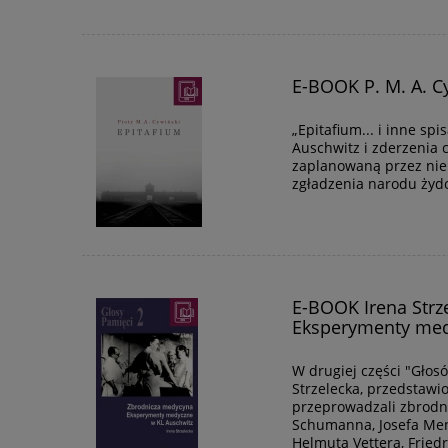
E-BOOK P. M. A. Cy
„Epitafium... i inne sp
Auschwitz i zderzenia c
zaplanowaną przez niem
zgładzenia narodu żyd
E-BOOK Irena Strz
Eksperymenty med
W drugiej części "Głosó
Strzelecka, przedstawio
przeprowadzali zbrodn
Schumanna, Josefa Men
Helmuta Vettera, Fried