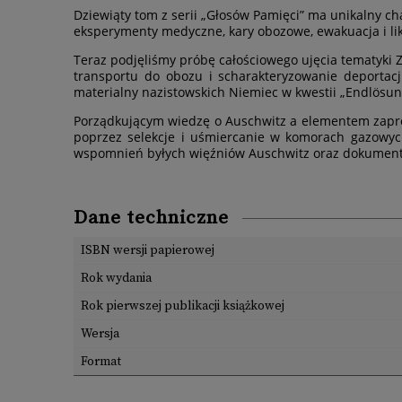
Dziewiąty tom z serii „Głosów Pamięci” ma unikalny c
eksperymenty medyczne, kary obozowe, ewakuacja i lik
Teraz podjęliśmy próbę całościowego ujęcia tematyki
transportu do obozu i scharakteryzowanie deportacji
materialny nazistowskich Niemiec w kwestii „Endlösun
Porządkującym wiedzę o Auschwitz a elementem zapro
poprzez selekcje i uśmiercanie w komorach gazowych
wspomnień byłych więźniów Auschwitz oraz dokument
Dane techniczne
ISBN wersji papierowej
Rok wydania
Rok pierwszej publikacji książkowej
Wersja
Format