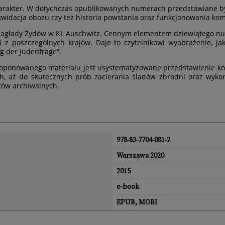
harakter. W dotychczas opublikowanych numerach przedstawiane był
widacja obozu czy też historia powstania oraz funkcjonowania ko
 Zagłady Żydów w KL Auschwitz. Cennym elementem dziewiątego nu
 z poszczególnych krajów. Daje to czytelnikowi wyobrażenie, jak
g der Judenfrage”.
ponowanego materiału jest usystematyzowane przedstawienie kolej
, aż do skutecznych prób zacierania śladów zbrodni oraz wykorz
ów archiwalnych.
978-83-7704-081-2
Warszawa 2020
2015
e-book
EPUB, MOBI