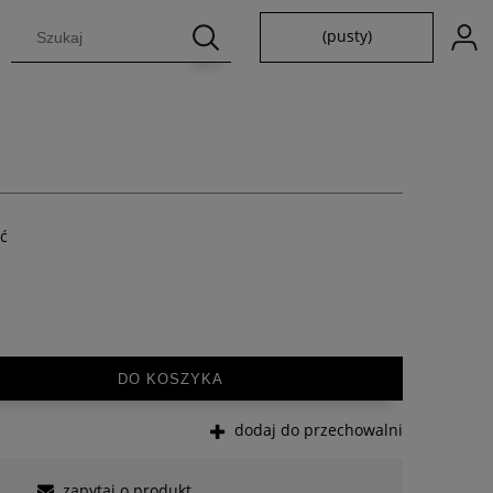
(pusty)
ść
DO KOSZYKA
dodaj do przechowalni
zapytaj o produkt