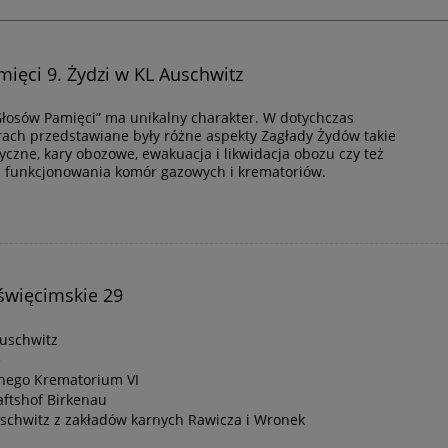
amięci 9. Żydzi w KL Auschwitz
„Głosów Pamięci” ma unikalny charakter. W dotychczas
ch przedstawiane były różne aspekty Zagłady Żydów takie
czne, kary obozowe, ewakuacja i likwidacja obozu czy też
az funkcjonowania komór gazowych i krematoriów.
święcimskie 29
Auschwitz
e
anego Krematorium VI
ftshof Birkenau
schwitz z zakładów karnych Rawicza i Wronek