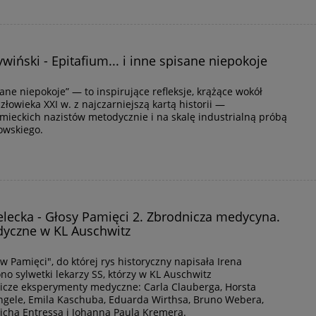
wiński - Epitafium... i inne spisane niepokoje
isane niepokoje” — to inspirujące refleksje, krążące wokół
złowieka XXI w. z najczarniejszą kartą historii —
ieckich nazistów metodycznie i na skalę industrialną próbą
owskiego.
elecka - Głosy Pamięci 2. Zbrodnicza medycyna.
yczne w KL Auschwitz
w Pamięci", do której rys historyczny napisała Irena
no sylwetki lekarzy SS, którzy w KL Auschwitz
icze eksperymenty medyczne: Carla Clauberga, Horsta
gele, Emila Kaschuba, Eduarda Wirthsa, Bruno Webera,
richa Entressa i Johanna Paula Kremera.