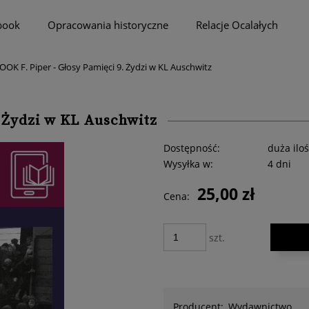
book
Opracowania historyczne
Relacje Ocalałych
OOK F. Piper - Głosy Pamięci 9. Żydzi w KL Auschwitz
. Żydzi w KL Auschwitz
Dostępność:
duża ilo
Wysyłka w:
4 dni
25,00 zł
Cena:
szt.
Producent:
Wydawnictwo