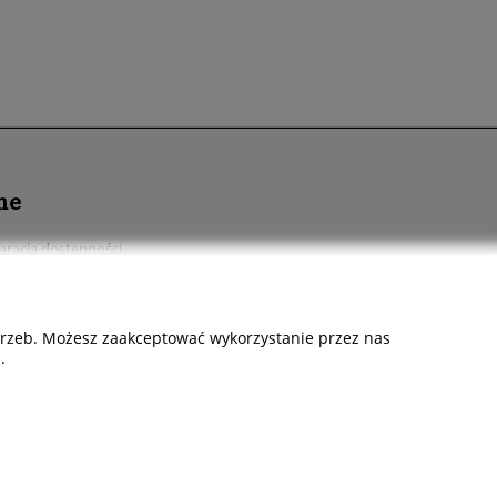
ne
aracja dostępności
ukty cyfrowe, ebook
chowalnia
otrzeb. Możesz zaakceptować wykorzystanie przez nas
akt i dane firmy
.