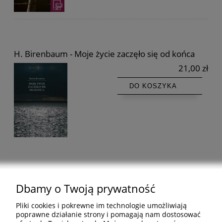
H. Birenbaum - Moje życie zaczęło się od końca
21,00 zł
DO KOSZYKA
Dbamy o Twoją prywatność
Pomoc
Pliki cookies i pokrewne im technologie umożliwiają
poprawne działanie strony i pomagają nam dostosować