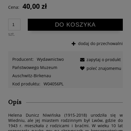
40,00 zł
Cena:
DO KOSZYKA
szt.
dodaj do przechowalni
Producent:
Wydawnictwo
zapytaj o produkt
Państwowego Muzeum
poleć znajomemu
Auschwitz-Birkenau
Kod produktu:
W04056PL
Opis
Helena Dunicz Niwińska (1915-2018) urodziła się w
Wiedniu, ale jej miastem rodzinnym był Lwów, gdzie do
1943 r. mieszkała z rodzicami i braćmi. W wieku 10 lat
rozpoczęła naukę gry na skrzypcach w konserwatorium