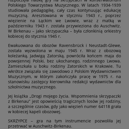
Polskiego Towarzystwa Muzycznego. W latach 1934-1939
studiowała pedagogikę, cały czas kontynuując edukację
muzyczną. Aresztowana w styczniu 1943 r., poprzez
więzienie na Łąckim we Lwowie, wraz z matką w
październiku 1943 r. została przywieziona do Auschwitz.
W Birkenau – jako skrzypaczka – była członkinią orkiestry
kobiecej do stycznia 1945 r.
Ewakuowana do obozów Ravensbrück i Neustadt-Glewe,
została wyzwolona w maju 1945 r. Wraz z obozową
koleżanką, Jadwigą Zatorską, powróciła końcem maja do
powojennej Polski, bez ukochanego, rodzinnego Lwowa.
Zamieszkała u boku rodziny Zatorskich w Krakowie. Tu
wkrótce związała się zawodowo z Polskim Wydawnictwem
Muzycznym, w którym zakończyła pracę w 1975 r. na
stanowisku zastępcy kierownika redakcji wydawnictw dla
szkolnictwa muzycznego.
Jej książka „Drogi mojego życia. Wspomnienia skrzypaczki
z Birkenau” jest opowieścią tragicznych losów jej rodziny,
a szczególnie czasów, gdy jako więzień numer 64118 grała
w kobiecej kapeli obozowej.
SKRZYPCE – gra na tym instrumencie pozwoliła jej
przetrwać w Auschwitz-Birkenau.