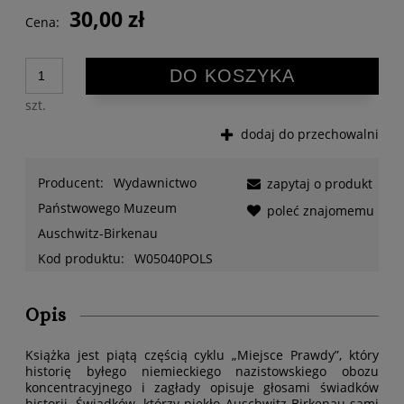
30,00 zł
Cena:
DO KOSZYKA
szt.
dodaj do przechowalni
Producent:
Wydawnictwo
zapytaj o produkt
Państwowego Muzeum
poleć znajomemu
Auschwitz-Birkenau
Kod produktu:
W05040POLS
Opis
Książka jest piątą częścią cyklu „Miejsce Prawdy”, który
historię byłego niemieckiego nazistowskiego obozu
koncentracyjnego i zagłady opisuje głosami świadków
historii. Świadków, którzy piekło Auschwitz-Birkenau sami