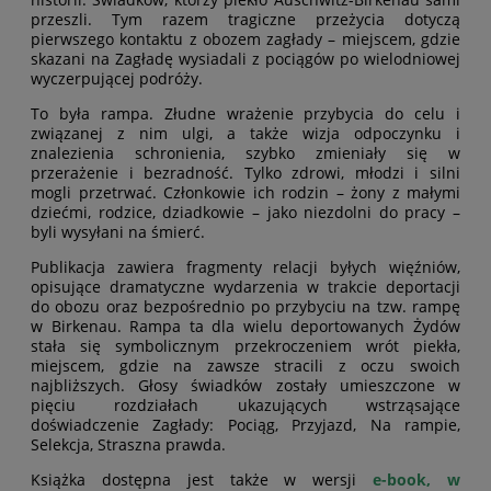
przeszli. Tym razem tragiczne przeżycia dotyczą
pierwszego kontaktu z obozem zagłady – miejscem, gdzie
skazani na Zagładę wysiadali z pociągów po wielodniowej
wyczerpującej podróży.
To była rampa. Złudne wrażenie przybycia do celu i
związanej z nim ulgi, a także wizja odpoczynku i
znalezienia schronienia, szybko zmieniały się w
przerażenie i bezradność. Tylko zdrowi, młodzi i silni
mogli przetrwać. Członkowie ich rodzin – żony z małymi
dziećmi, rodzice, dziadkowie – jako niezdolni do pracy –
byli wysyłani na śmierć.
Publikacja zawiera fragmenty relacji byłych więźniów,
opisujące dramatyczne wydarzenia w trakcie deportacji
do obozu oraz bezpośrednio po przybyciu na tzw. rampę
w Birkenau. Rampa ta dla wielu deportowanych Żydów
stała się symbolicznym przekroczeniem wrót piekła,
miejscem, gdzie na zawsze stracili z oczu swoich
najbliższych. Głosy świadków zostały umieszczone w
pięciu rozdziałach ukazujących wstrząsające
doświadczenie Zagłady: Pociąg, Przyjazd, Na rampie,
Selekcja, Straszna prawda.
Książka dostępna jest także w wersji
e-book, w