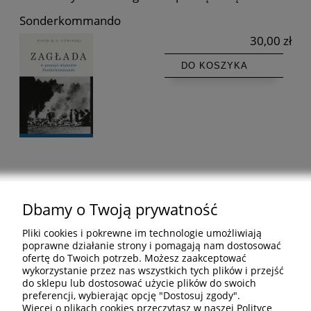
Sonderkommando
30,00 zł
DO KOSZYKA
Dbamy o Twoją prywatność
Pomoc
Pliki cookies i pokrewne im technologie umożliwiają
poprawne działanie strony i pomagają nam dostosować
ofertę do Twoich potrzeb. Możesz zaakceptować
Informacje
wykorzystanie przez nas wszystkich tych plików i przejść
do sklepu lub dostosować użycie plików do swoich
preferencji, wybierając opcję "Dostosuj zgody".
Inne
Więcej o plikach cookies przeczytasz w naszej Polityce