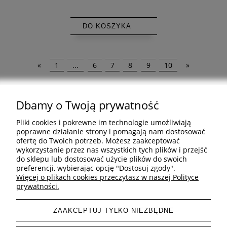
DO KOSZYKA
«
1
...
6
7
8
9
10
»
Dbamy o Twoją prywatność
Pliki cookies i pokrewne im technologie umożliwiają
Pomoc
poprawne działanie strony i pomagają nam dostosować
ofertę do Twoich potrzeb. Możesz zaakceptować
Informacje
wykorzystanie przez nas wszystkich tych plików i przejść
do sklepu lub dostosować użycie plików do swoich
preferencji, wybierając opcję "Dostosuj zgody".
Inne
Więcej o plikach cookies przeczytasz w naszej Polityce
prywatności.
ZAAKCEPTUJ TYLKO NIEZBĘDNE
pokaż pełną wersję strony