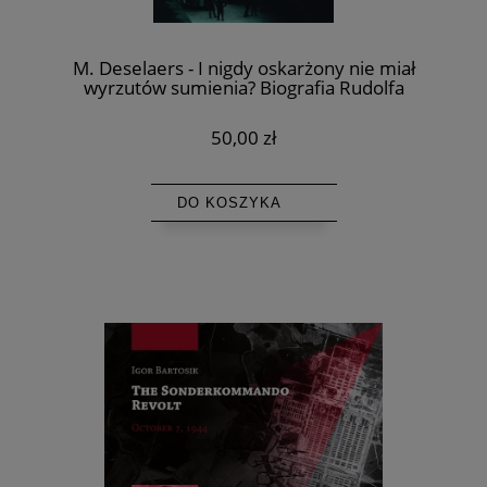
M. Deselaers - I nigdy oskarżony nie miał
wyrzutów sumienia? Biografia Rudolfa
Hössa, komendanta Auschwitz, a kwestia
jego odpowiedzialności przed Bogiem i
50,00 zł
ludźmi
DO KOSZYKA