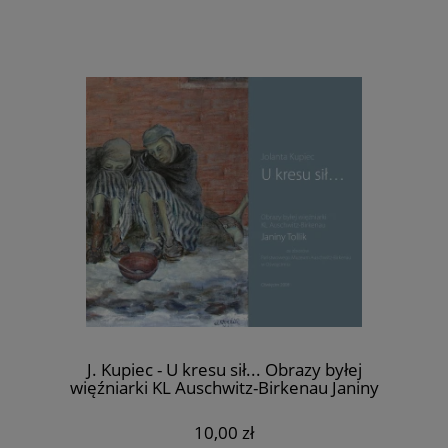
J. Kupiec - U kresu sił... Obrazy byłej
więźniarki KL Auschwitz-Birkenau Janiny
Tollik
10,00 zł